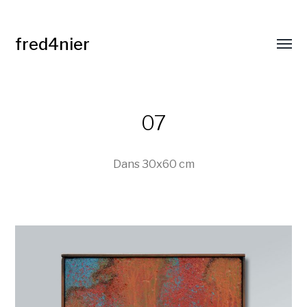
fred4nier
Affic
le
menu
07
Dans
30x60 cm