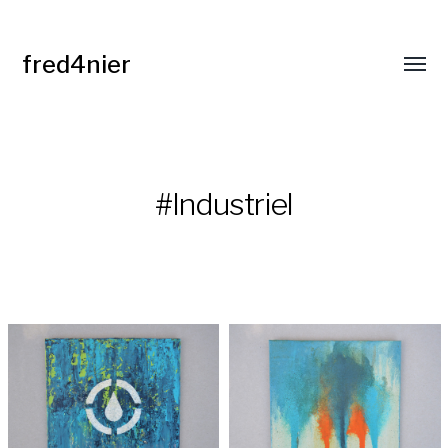
fred4nier
Affic
le
menu
#Industriel