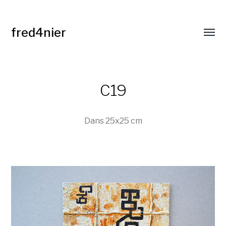
fred4nier
Affic
le
menu
C19
Dans
25x25 cm