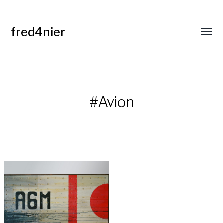
fred4nier
Affic
le
menu
#Avion